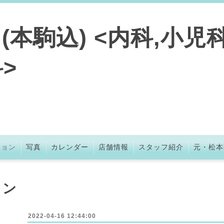
本駒込) <内科,小児科
>
ション
写真
カレンダー
店舗情報
スタッフ紹介
元・松本
ョン
2022-04-16 12:44:00