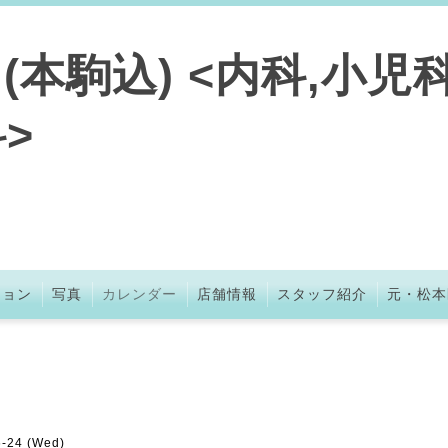
本駒込) <内科,小児科
>
ション
写真
カレンダー
店舗情報
スタッフ紹介
元・松本
6-24 (Wed)