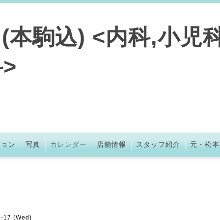
本駒込) <内科,小児科
>
ション
写真
カレンダー
店舗情報
スタッフ紹介
元・松本
9-17 (Wed)