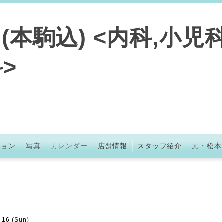
本駒込) <内科,小児科
>
ション
写真
カレンダー
店舗情報
スタッフ紹介
元・松本
-16 (Sun)