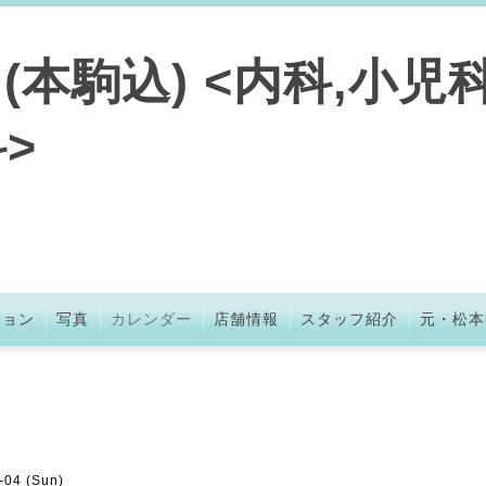
本駒込) <内科,小児科
>
ション
写真
カレンダー
店舗情報
スタッフ紹介
元・松本
-04 (Sun)