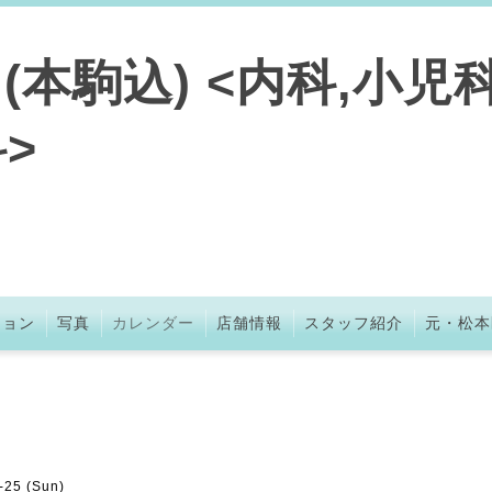
本駒込) <内科,小児科
>
ション
写真
カレンダー
店舗情報
スタッフ紹介
元・松本
-25 (Sun)