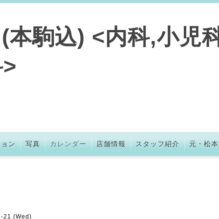
本駒込) <内科,小児科
>
ション
写真
カレンダー
店舗情報
スタッフ紹介
元・松本
7-21 (Wed)