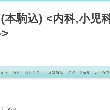
本駒込) <内科,小児科
>
ション
写真
カレンダー
店舗情報
スタッフ紹介
元・松本
2-24 (Wed)