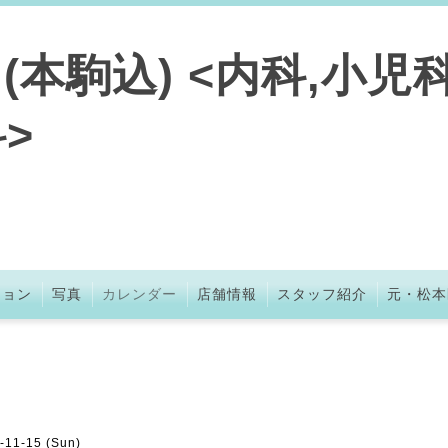
本駒込) <内科,小児科
>
ション
写真
カレンダー
店舗情報
スタッフ紹介
元・松本
-11-15 (Sun)