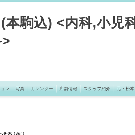
本駒込) <内科,小児科
>
ション
写真
カレンダー
店舗情報
スタッフ紹介
元・松本
-09-06 (Sun)