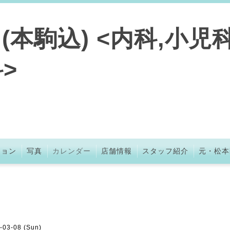
本駒込) <内科,小児科
>
ション
写真
カレンダー
店舗情報
スタッフ紹介
元・松本
-03-08 (Sun)