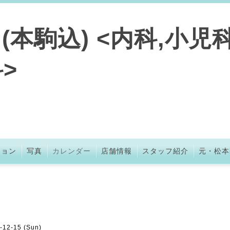
本駒込) <内科,小児科
>
ション
写真
カレンダー
店舗情報
スタッフ紹介
元・松本
-12-15 (Sun)