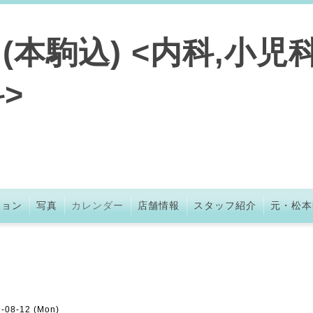
本駒込) <内科,小児科
>
ション
写真
カレンダー
店舗情報
スタッフ紹介
元・松本
9-08-12 (Mon)